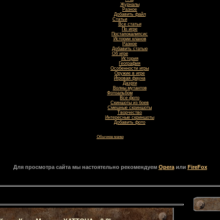
Журналы
Разное
Добавить файл
Статьи
Все статьи
По игре
Постапокалипсис
Истории кланов
Разное
Добавить статью
Об игре
История
География
Особенности игры
Оружие в игре
Игровая фауна
Даэрги
Волны мутантов
Фотоальбом
Все фото
Скиншоты из боев
Смешные скриншоты
Творчество
Интересные скриншоты
Добавить фото
Обычное меню
Для просмотра сайта мы настоятельно рекомендуем
Opera
или
FireFox