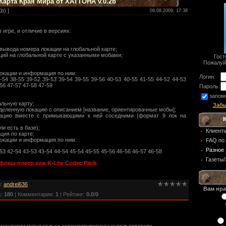
Карта Края Мира от ХАТТОНА v.0.2b
b) ]
09.08.2009, 17:38
 игре, и отличие в версиях:
вывода номера локации на глобальной карте;
ций на глобальной карте с указанными мобами;
Гост
Пожалуй
окации и информация по ним:
Логин:
-54 38-55 39-52 39-53 39-54 39-55 39-56 40-53 40-55 41-55 44-52 44-53
-56 47-57 47-58 47-59
Пароль:
запом
альную карту;
Забы
деленную локацию с описанием [название, ориентировачные мобы];
кацию вместе с примыкающими к ней соседними (формат 9 лок на
ли есть в базе);
Клиент
ция по карте;
окации и информация по ним:
FAQ по 
Разное
53 42-54 43-53 43-54 44-54 45-54 45-55 45-56 46-56 46-57 46-58
Газеты
флеш-плеер или K-Lite Codec Pack.
л
:
andrei636
Вам нра
к
:
180
|
Комментарии
:
1
|
Рейтинг
:
0.0
/
0