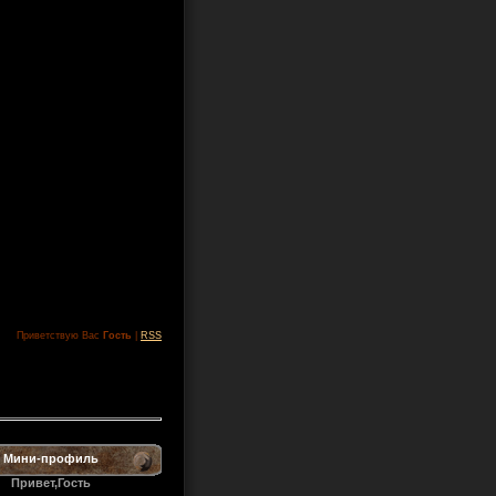
Приветствую Вас
Гость
|
RSS
Мини-профиль
Привет,Гость