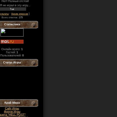
Нет! Полный отстой!
Я не играл в эту игру...
·
]
ультаты
Архив опросов
Всего ответов:
175
Статистика
Онлайн всего:
1
Гостей:
1
Пользователей:
0
Статус Игры
Край Мира
Сайт Игры
Форум Игры
азета "HELL POST"