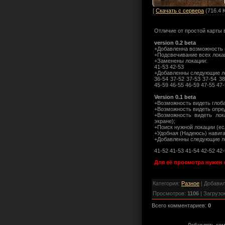
[
Скачать с сервера
(716.4 K
Отличие от простой карты в
version 0.2 beta
+Добавленна возможность 
+Подсвечивание всех лока
+Заменены локации:
41-53 42-53
+Добавленны следующие л
36-54 37-52 37-53 37-54 38
45-59 46-55 46-59 47-55 47
Version 0.1 beta
+Возможность видеть глоб
+Возможность видеть опре
+Возможность видеть ло
экране);
+Поиск нужной локации (ес
+Удобная (Надеюсь) навига
+Добавленны следующие л
41-52 41-53 41-54 42-52 42-
Для её просмотра нужен 
Категория
:
Разное
|
Добави
Просмотров
:
1106
|
Загрузо
Всего комментариев
:
0