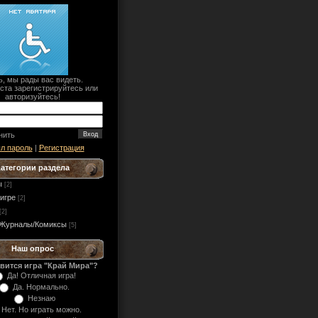
ь, мы рады вас видеть.
ста зарегистрируйтесь или
авторизуйтесь!
нить
л пароль
|
Регистрация
Категории раздела
ы
[2]
игре
[2]
[2]
/Журналы/Комиксы
[5]
Наш опрос
вится игра "Край Мира"?
Да! Отличная игра!
Да. Нормально.
Незнаю
Нет. Но играть можно.