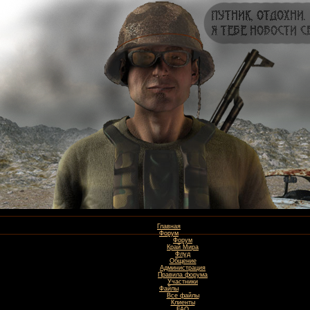
Главная
Форум
Форум
Край Мира
Флуд
Общение
Администрация
Правила форума
Участники
Файлы
Все файлы
Клиенты
FAQ