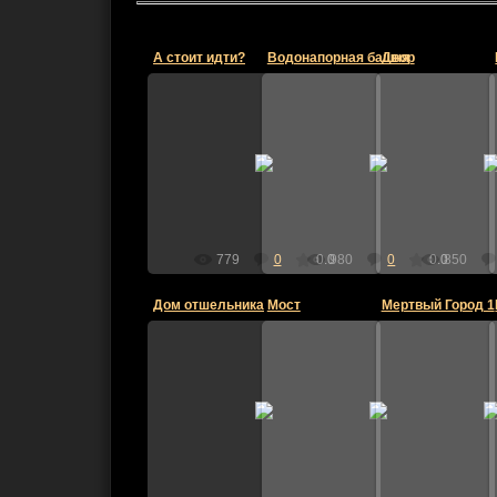
А стоит идти?
Водонапорная башня
Двор
10.01.2010
10.01.2010
10.01
andrei636
andrei636
and
779
0
0.0
980
0
0.0
850
Дом отшельника
Мост
Мертвый Город 1
10.01.2010
10.01.2010
10.01
andrei636
andrei636
and